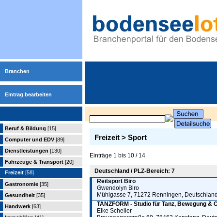
Branchen
Eintrag bearbeiten
Beruf & Bildung
[15]
Freizeit > Sport
Computer und EDV
[89]
Dienstleistungen
[130]
Einträge 1 bis 10 / 14
Fahrzeuge & Transport
[20]
Deutschland / PLZ-Bereich: 7
Freizeit
[58]
Reitsport Biro
Gastronomie
[35]
Gwendolyn Biro
Mühlgasse 7, 71272 Renningen, Deutschlan
Gesundheit
[35]
TANZFORM - Studio für Tanz, Bewegung & C
Handwerk
[63]
Elke Scheller