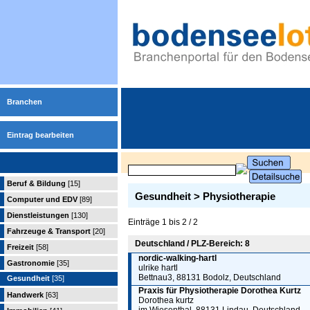
Branchen
Eintrag bearbeiten
Beruf & Bildung
[15]
Gesundheit > Physiotherapie
Computer und EDV
[89]
Dienstleistungen
[130]
Einträge 1 bis 2 / 2
Fahrzeuge & Transport
[20]
Deutschland / PLZ-Bereich: 8
Freizeit
[58]
nordic-walking-hartl
Gastronomie
[35]
ulrike hartl
Bettnau3, 88131 Bodolz, Deutschland
Gesundheit
[35]
Praxis für Physiotherapie Dorothea Kurtz
Handwerk
[63]
Dorothea kurtz