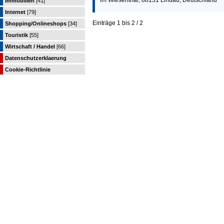
im Wiesenthal, 88131 Lindau, Deutschland
Immobilien
[41]
Internet
[79]
Einträge 1 bis 2 / 2
Shopping/Onlineshops
[34]
Touristik
[55]
Wirtschaft / Handel
[66]
Datenschutzerklaerung
Cookie-Richtlinie