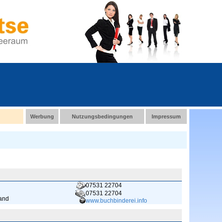
Werbung
Nutzungsbedingungen
Impressum
07531 22704
07531 22704
land
www.buchbinderei.info