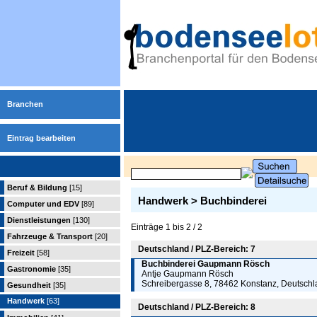
Branchen
Eintrag bearbeiten
Beruf & Bildung
[15]
Handwerk > Buchbinderei
Computer und EDV
[89]
Dienstleistungen
[130]
Einträge 1 bis 2 / 2
Fahrzeuge & Transport
[20]
Deutschland / PLZ-Bereich: 7
Freizeit
[58]
Buchbinderei Gaupmann Rösch
Gastronomie
[35]
Antje Gaupmann Rösch
Schreibergasse 8, 78462 Konstanz, Deutsch
Gesundheit
[35]
Handwerk
[63]
Deutschland / PLZ-Bereich: 8