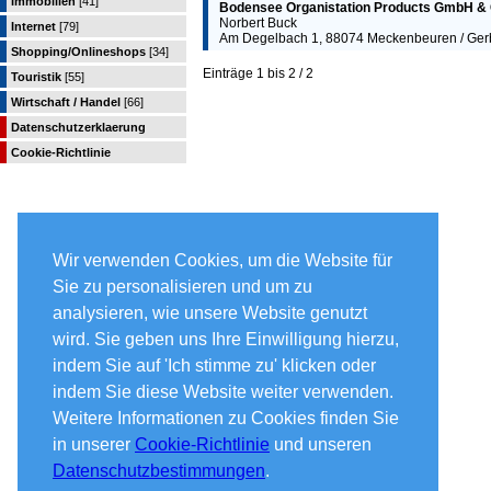
Immobilien
[41]
Bodensee Organistation Products GmbH &
Norbert Buck
Internet
[79]
Am Degelbach 1, 88074 Meckenbeuren / Gerb
Shopping/Onlineshops
[34]
Einträge 1 bis 2 / 2
Touristik
[55]
Wirtschaft / Handel
[66]
Datenschutzerklaerung
Cookie-Richtlinie
Wir verwenden Cookies, um die Website für
Sie zu personalisieren und um zu
analysieren, wie unsere Website genutzt
wird. Sie geben uns Ihre Einwilligung hierzu,
indem Sie auf 'Ich stimme zu' klicken oder
indem Sie diese Website weiter verwenden.
Weitere Informationen zu Cookies finden Sie
in unserer
Cookie-Richtlinie
und unseren
Datenschutzbestimmungen
.