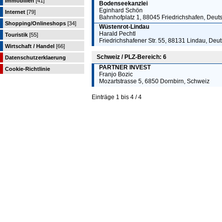
Immobilien
[41]
Bodenseekanzlei
Eginhard Schön
Internet
[79]
Bahnhofplatz 1, 88045 Friedrichshafen, Deut
Shopping/Onlineshops
[34]
Wüstenrot-Lindau
Harald Pechtl
Touristik
[55]
Friedrichshafener Str. 55, 88131 Lindau, Deu
Wirtschaft / Handel
[66]
Schweiz / PLZ-Bereich: 6
Datenschutzerklaerung
PARTNER INVEST
Cookie-Richtlinie
Franjo Bozic
Mozartstrasse 5, 6850 Dornbirn, Schweiz
Einträge 1 bis 4 / 4