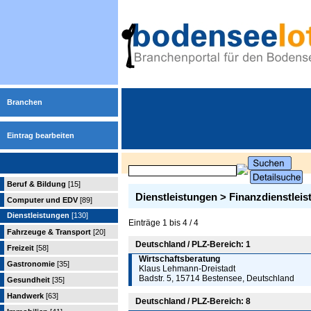
Branchen
Eintrag bearbeiten
Beruf & Bildung
[15]
Dienstleistungen > Finanzdienstleis
Computer und EDV
[89]
Dienstleistungen
[130]
Einträge 1 bis 4 / 4
Fahrzeuge & Transport
[20]
Deutschland / PLZ-Bereich: 1
Freizeit
[58]
Wirtschaftsberatung
Gastronomie
[35]
Klaus Lehmann-Dreistadt
Badstr. 5, 15714 Bestensee, Deutschland
Gesundheit
[35]
Handwerk
[63]
Deutschland / PLZ-Bereich: 8