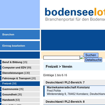
Branchen
Eintrag bearbeiten
Beruf & Bildung
[15]
Freizeit > Verein
Computer und EDV
[89]
Dienstleistungen
[130]
Einträge 1 bis 6 / 6
Fahrzeuge & Transport
[20]
Deutschland / PLZ-Bereich: 7
Freizeit
[58]
Marinekameradschaft Konstanz
Gastronomie
[35]
Fred Pohle
Winterersteig 9, 78462 Konstanz, Deutschlan
Gesundheit
[35]
Handwerk
[63]
Deutschland / PLZ-Bereich: 8