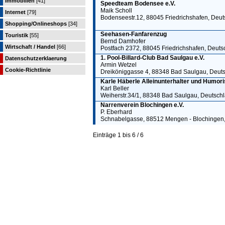
Immobilien
[41]
Speedteam Bodensee e.V.
Maik Scholl
Internet
[79]
Bodenseestr.12, 88045 Friedrichshafen, Deu
Shopping/Onlineshops
[34]
Seehasen-Fanfarenzug
Touristik
[55]
Bernd Damhofer
Wirtschaft / Handel
[66]
Postfach 2372, 88045 Friedrichshafen, Deuts
1. Pool-Billard-Club Bad Saulgau e.V.
Datenschutzerklaerung
Armin Wetzel
Cookie-Richtlinie
Dreiköniggasse 4, 88348 Bad Saulgau, Deut
Karle Häberle Alleinunterhalter und Humori
Karl Beller
Weiherstr.34/1, 88348 Bad Saulgau, Deutsch
Narrenverein Blochingen e.V.
P. Eberhard
Schnabelgasse, 88512 Mengen - Blochingen
Einträge 1 bis 6 / 6