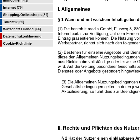
Immobilien
[41]
Internet
[79]
I. Allgemeines
Shopping/Onlineshops
[34]
§ 1 Wann und mit welchem Inhalt gelten
Touristik
[55]
(1) Die bentob it media GmbH, Flurweg 3, 8
Wirtschaft / Handel
[66]
Internetportal zur Verfügung, auf dem Firmen 
Datenschutzerklaerung
Eintrag präsentieren können. Die Nutzung von
Werbepartner, richtet sich nach den folgend
Cookie-Richtlinie
(2) Bestehen für einzelne Angebote und Die
diese den Allgemeinen Nutzungsbedingungen 
ausdrücklich die vollständige oder teilweis
wird. Auf die Geltung besonderer Geschäftsb
Dienstes oder Angebots gesondert hingewies
(3) Die Allgemeinen Nutzungsbedingungen u
Geschäftsbedingungen gelten in deren jewei
Aktualisierung, so führt dies zur Beendigu
II. Rechte und Pflichten des Nutzer
§ 2 Hat der Nutzer einen einklagbaren 