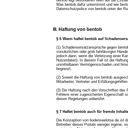
bentob legt besonderen Wert auf die Einha
Was bentob dafür unternimmt und wie bentob
Datenschutzpolice von bentob unter der Ru
III. Haftung von bentob
§ 6 Wann haftet bentob auf Schadensers
(1) Schadensersatzansprüche gegen bento
vorsätzlichen oder grob fahrlässigen Handel
jedoch dann, wenn die Verletzung einer Kard
Nutzerdaten). In diesem Fall ist die Haftu
unmittelbaren Vermögensschaden und hinsi
begrenzt.
(2) Soweit die Haftung von bentob ausgeschl
Mitarbeiter, Vertreter und Erfüllungsgehilfe
(3) Die Haftung nach den Vorschriften des
Fehlens einer zugesicherten Eigenschaft 
diesen Regelungen unberührt.
§ 7 Haftet bentob auch für fremde Inhalt
Die Konzeption von bodenseelotse.de ist di
Betreiber dieses Portals weniger eigene, s