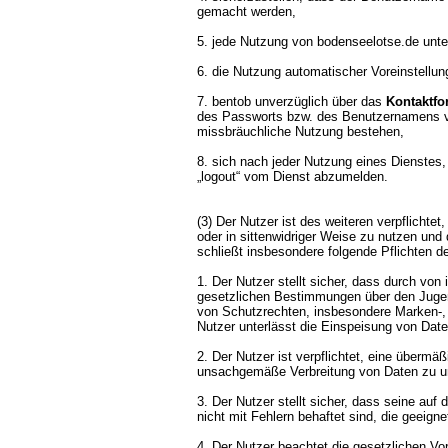
gemacht werden,
5. jede Nutzung von bodenseelotse.de unte
6. die Nutzung automatischer Voreinstellun
7. bentob unverzüglich über das
Kontaktfo
des Passworts bzw. des Benutzernamens vo
missbräuchliche Nutzung bestehen,
8. sich nach jeder Nutzung eines Dienstes,
„logout“ vom Dienst abzumelden.
(3) Der Nutzer ist des weiteren verpflichte
oder in sittenwidriger Weise zu nutzen und 
schließt insbesondere folgende Pflichten d
1. Der Nutzer stellt sicher, dass durch von
gesetzlichen Bestimmungen über den Jugend
von Schutzrechten, insbesondere Marken-, F
Nutzer unterlässt die Einspeisung von Daten
2. Der Nutzer ist verpflichtet, eine übermä
unsachgemäße Verbreitung von Daten zu u
3. Der Nutzer stellt sicher, dass seine a
nicht mit Fehlern behaftet sind, die geeign
4. Der Nutzer beachtet die gesetzlichen V