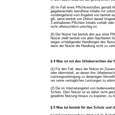
(4) Im Fall eines Pflichtverstoßes gemäß A
gegebenenfalls betroffene Inhalte mit sofo
vorübergehend vom Angebot von bentob aus
gilt, wenn bentob von Dritten darauf hingew
3 enthaltenen Pflichten Inhalte vorhält ode
nicht offensichtlich unrichtig ist.
(5) Der Nutzer hat bentob den aus einer Pf
Nutzer stellt bentob von allen Nachteilen f
wegen schädigender Handlungen des Nutzer
wenn der Nutzer die Handlung nicht zu vert
§ 4 Was ist mit den Urheberrechten der
(1) Für den Fall, dass der Nutzer im Zusam
oder übermittelt, an denen ihm Urheberrech
Leistungserbringung zu denjenigen Vervielf
um seine vertraglichen Leistungen zu erbri
(2) Die im Internetangebot von bodenseelot
Schutz. Dem Nutzer ist es daher nicht gest
gewährte Nutzung hinaus zu kopieren, zu be
§ 5 Was tut bentob für den Schutz und d