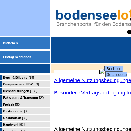
Branchen
Eintrag bearbeiten
Beruf & Bildung
[15]
Allgemeine Nutzungsbedingung
Computer und EDV
[89]
Dienstleistungen
[130]
Besondere Vertragsbedingung für
Fahrzeuge & Transport
[20]
Freizeit
[58]
Gastronomie
[35]
Gesundheit
[35]
Handwerk
[63]
Allgemeine Nutzungsbedingungen