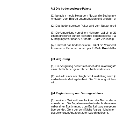
§ 2 Die bodenseelotse-Pakete
(1) bentob it media bietet dem Nutzer die Buchung 
Angaben zum Eintrag unterscheiden und preislich ge
(2) Das bodenseelotse-Paket wird vom Nutzer pro E
(3) Die Umstellung von einem kleineren auf ein grö
einem größeren auf ein kleineres bodenseelotse-Pake
Kündigungsfrist nach § 7 Absatz 1 Satz 2 zulässig.
(4) Umfasst das bodenseelotse-Paket die Veröffentlic
Form nebst Benutzernamen per E-Mail /
Kontaktfo
§ 3 Vergütung
(1) Die Vergütung richtet sich nach den im Antrags
einschließlich der gesetzlichen Mehrwertsteuer.
(2) Im Falle einer nachträglichen Umstellung nach § 
verbleibende Vertragslaufzeit. Die Erhöhung tritt be
wird.
§ 4 Registrierung und Vertragsschluss
(1) In einem Online-Formular kann der Nutzer die e
vornehmen. Die Angaben werden in der bodenseelot
nebst einer Zustimmung zum Bankeinzug ausgedruckt
übersendet. Geht der schriftliche Antrag nicht inne
gespeicherten Angaben automatisch gelöscht.