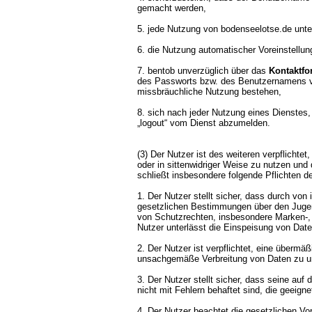
gemacht werden,
5. jede Nutzung von bodenseelotse.de unte
6. die Nutzung automatischer Voreinstellun
7. bentob unverzüglich über das
Kontaktfo
des Passworts bzw. des Benutzernamens vo
missbräuchliche Nutzung bestehen,
8. sich nach jeder Nutzung eines Dienstes,
„logout“ vom Dienst abzumelden.
(3) Der Nutzer ist des weiteren verpflichte
oder in sittenwidriger Weise zu nutzen und 
schließt insbesondere folgende Pflichten d
1. Der Nutzer stellt sicher, dass durch von
gesetzlichen Bestimmungen über den Jugend
von Schutzrechten, insbesondere Marken-, F
Nutzer unterlässt die Einspeisung von Daten
2. Der Nutzer ist verpflichtet, eine übermä
unsachgemäße Verbreitung von Daten zu u
3. Der Nutzer stellt sicher, dass seine a
nicht mit Fehlern behaftet sind, die geeign
4. Der Nutzer beachtet die gesetzlichen V