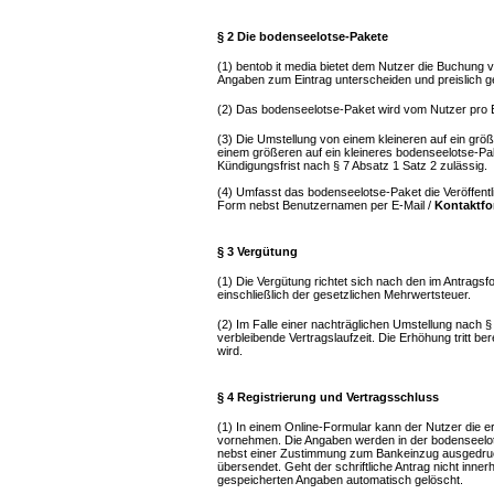
§ 2 Die bodenseelotse-Pakete
(1) bentob it media bietet dem Nutzer die Buchung 
Angaben zum Eintrag unterscheiden und preislich ge
(2) Das bodenseelotse-Paket wird vom Nutzer pro E
(3) Die Umstellung von einem kleineren auf ein grö
einem größeren auf ein kleineres bodenseelotse-Pake
Kündigungsfrist nach § 7 Absatz 1 Satz 2 zulässig.
(4) Umfasst das bodenseelotse-Paket die Veröffentlic
Form nebst Benutzernamen per E-Mail /
Kontaktfo
§ 3 Vergütung
(1) Die Vergütung richtet sich nach den im Antrags
einschließlich der gesetzlichen Mehrwertsteuer.
(2) Im Falle einer nachträglichen Umstellung nach § 
verbleibende Vertragslaufzeit. Die Erhöhung tritt be
wird.
§ 4 Registrierung und Vertragsschluss
(1) In einem Online-Formular kann der Nutzer die e
vornehmen. Die Angaben werden in der bodenseelot
nebst einer Zustimmung zum Bankeinzug ausgedruckt
übersendet. Geht der schriftliche Antrag nicht inne
gespeicherten Angaben automatisch gelöscht.