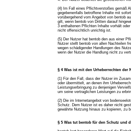
(4) Im Fall eines Pflichtverstoßes gemäß A
gegebenenfalls betroffene Inhalte mit sofo
vorübergehend vom Angebot von bentob aus
gilt, wenn bentob von Dritten darauf hingew
3 enthaltenen Pflichten Inhalte vorhält ode
nicht offensichtlich unrichtig ist.
(5) Der Nutzer hat bentob den aus einer Pf
Nutzer stellt bentob von allen Nachteilen f
wegen schädigender Handlungen des Nutzer
wenn der Nutzer die Handlung nicht zu vert
§ 4 Was ist mit den Urheberrechten der
(1) Für den Fall, dass der Nutzer im Zusam
oder übermittelt, an denen ihm Urheberrech
Leistungserbringung zu denjenigen Vervielf
um seine vertraglichen Leistungen zu erbri
(2) Die im Internetangebot von bodenseelot
Schutz. Dem Nutzer ist es daher nicht gest
gewährte Nutzung hinaus zu kopieren, zu be
§ 5 Was tut bentob für den Schutz und d