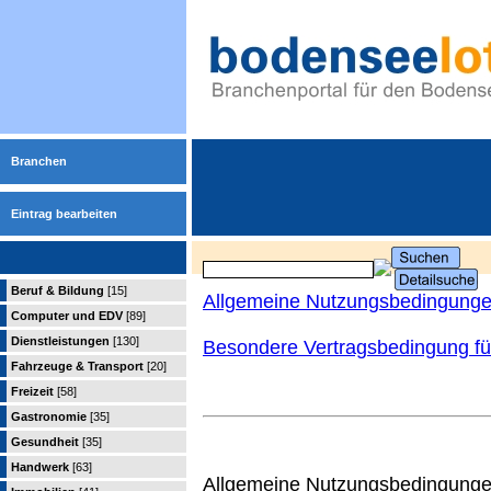
Branchen
Eintrag bearbeiten
Beruf & Bildung
[15]
Allgemeine Nutzungsbedingung
Computer und EDV
[89]
Dienstleistungen
[130]
Besondere Vertragsbedingung für
Fahrzeuge & Transport
[20]
Freizeit
[58]
Gastronomie
[35]
Gesundheit
[35]
Handwerk
[63]
Allgemeine Nutzungsbedingungen