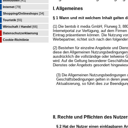
Immobilien
[41]
Internet
[79]
I. Allgemeines
Shopping/Onlineshops
[34]
§ 1 Wann und mit welchem Inhalt gelten
Touristik
[55]
(1) Die bentob it media GmbH, Flurweg 3, 8
Wirtschaft / Handel
[66]
Internetportal zur Verfügung, auf dem Firmen 
Datenschutzerklaerung
Eintrag präsentieren können. Die Nutzung von
Werbepartner, richtet sich nach den folgend
Cookie-Richtlinie
(2) Bestehen für einzelne Angebote und Die
diese den Allgemeinen Nutzungsbedingungen 
ausdrücklich die vollständige oder teilweis
wird. Auf die Geltung besonderer Geschäftsb
Dienstes oder Angebots gesondert hingewies
(3) Die Allgemeinen Nutzungsbedingungen u
Geschäftsbedingungen gelten in deren jewei
Aktualisierung, so führt dies zur Beendigu
II. Rechte und Pflichten des Nutzer
§ 2 Hat der Nutzer einen einklagbaren 