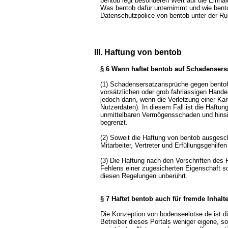
bentob legt besonderen Wert auf die Einha
Was bentob dafür unternimmt und wie bentob
Datenschutzpolice von bentob unter der Ru
III. Haftung von bentob
§ 6 Wann haftet bentob auf Schadensers
(1) Schadensersatzansprüche gegen bento
vorsätzlichen oder grob fahrlässigen Handel
jedoch dann, wenn die Verletzung einer Kard
Nutzerdaten). In diesem Fall ist die Haftu
unmittelbaren Vermögensschaden und hinsi
begrenzt.
(2) Soweit die Haftung von bentob ausgeschl
Mitarbeiter, Vertreter und Erfüllungsgehilfe
(3) Die Haftung nach den Vorschriften des
Fehlens einer zugesicherten Eigenschaft 
diesen Regelungen unberührt.
§ 7 Haftet bentob auch für fremde Inhalt
Die Konzeption von bodenseelotse.de ist di
Betreiber dieses Portals weniger eigene, s