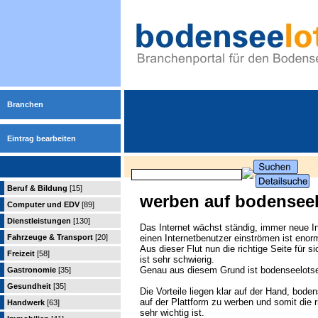
Branchen
Eintrag bearbeiten
Beruf & Bildung
[15]
werben auf bodensee
Computer und EDV
[89]
Dienstleistungen
[130]
Das Internet wächst ständig, immer neue In
Fahrzeuge & Transport
[20]
einen Internetbenutzer einströmen ist enor
Aus dieser Flut nun die richtige Seite für 
Freizeit
[58]
ist sehr schwierig.
Genau aus diesem Grund ist bodenseelotse
Gastronomie
[35]
Gesundheit
[35]
Die Vorteile liegen klar auf der Hand, bode
auf der Plattform zu werben und somit die r
Handwerk
[63]
sehr wichtig ist.