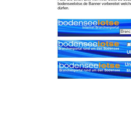
bodenseelotse.de Banner vorbereitet welch
dürfen.