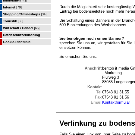
Immobilien
[41]
Durch die Möglichkeit sehr kostengünstig 
Internet
[79]
Eintrag bei bodenseelotse noch mehr herau
Shopping/Onlineshops
[34]
Die Schaltung eines Banners in der Branche
Touristik
[55]
500 Einblendungen des Werbebanners.
Wirtschaft / Handel
[66]
Datenschutzerklaerung
Sie benötigen noch einen Banner?
Cookie-Richtlinie
sprechen Sie uns an, wir gestalten für Sie
einsetzen können.
So erreichen Sie uns:
Anschrift
bentob it media 
- Marketing -
Flurweg 3
88085 Langenarge
Kontakt
Tel
07543 91 31 55
Fax
07543 91 31 56
Email
Kontaktformular
Verlinkung zu bodens
Falls Sie einen Link von Ihrer Seite zu bod